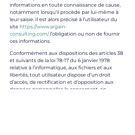
informations en toute connaissance de cause,
notamment lorsqu’il procède par lui-même à
leur saisie. Il est alors précisé à l’utilisateur du
site
https://www.argain-
consulting.com/
l’obligation ou non de fournir
ces informations.
Conformément aux dispositions des articles 38
et suivants de la loi 78-17 du 6 janvier 1978
relative à l’informatique, aux fichiers et aux
libertés, tout utilisateur dispose d’un droit
d’accès, de rectification et d’opposition aux
données personnelles le concernant, en
effectuant sa demande écrite et signée,
accompagnée d’une copie du titre d’identité
avec signature du titulaire de la pièce, en
précisant l’adresse à laquelle la réponse doit
être envoyée.