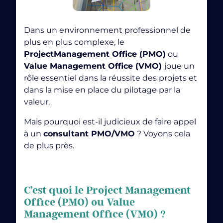
Dans un environnement professionnel de
Chat GPT : Comprendre la technologie qui révolutionne
plus en plus complexe, le
le traitement de langage naturel
ProjectManagement Office (PMO)
ou
« Generative
Value Management Office (VMO)
joue un
Pre-trained Transformer »
rôle essentiel dans la réussite des projets et
dans la mise en place du pilotage par la
valeur.
Aujourd’hui, tant les organisations que les
gouvernements reconnaissent l’importance d’une
Mais pourquoi est-il judicieux de faire appel
gestion de projet efficace
dans la réalisation de leurs
à un
consultant PMO/VMO
? Voyons cela
objectifs.
de plus près.
La méthodologie PRINCE2 attribue aux projets
plusieurs caractéristiques:
Changement:
Les projets sont généralement
l’IA sait classer ses
C’est quoi le Project Management
conçus pour
générer un changement
.
données par étiquettes
Office (PMO) ou Value
Management Office (VMO) ?
Temporaire:
Un projet a un début et une fin