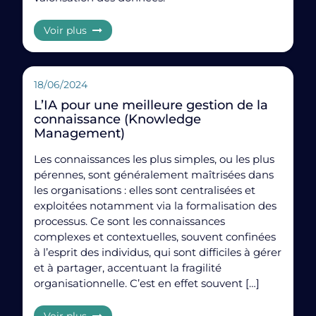
défini et a peu ou pas d’interdépendances. Un projet
complexe implique plusieurs parties prenantes, de
Voir plus
l’incertitude, et nécessite une structuration plus
poussée.
18/06/2024
Quels sont les principaux enjeux d’un projet
complexe?
L’IA pour une meilleure gestion de la
Les principaux enjeux incluent:
connaissance (Knowledge
Management)
La coordination des acteurs
Les connaissances les plus simples, ou les plus
La gestion des risques
pérennes, sont généralement maîtrisées dans
les organisations : elles sont centralisées et
Le respect des délais
exploitées notamment via la formalisation des
processus. Ce sont les connaissances
La clarté des rôles
complexes et contextuelles, souvent confinées
Comment gérer un projet complexe efficacement?
à l’esprit des individus, qui sont difficiles à gérer
et à partager, accentuant la fragilité
Pour
gérer un projet complexe efficacement
, il faut
organisationnelle. C’est en effet souvent […]
plus qu’un logiciel de gestion de projet. L’idéal est de
combiner des méthodes agiles, une gouvernance