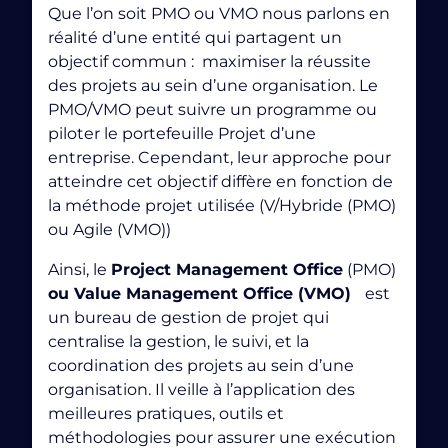
définis.
principe du
Que l’on soit PMO ou VMO nous parlons en
machine Learning
réalité d’une entité qui partagent un
Interfonctionnel:
Un projet implique des équipes
venantes de différents domaines d’expertise au
objectif commun : maximiser la réussite
sein de l’organisation.
des projets au sein d’une organisation. Le
PMO/VMO peut suivre un programme ou
Unique:
Chaque projet est distinct des activités
piloter le portefeuille Projet d’une
habituelles de l’organisation.
entreprise. Cependant, leur approche pour
Incertitude:
Les projets comportent plus de
atteindre cet objectif diffère en fonction de
quasi-instantanéité de la réponse via des requêtes
risques et d’opportunités que l’activité habituelle
la méthode projet utilisée (V/Hybride (PMO)
et réponses cibles
de l’organisation.
ou Agile (VMO))
Un projet a un début et une fin clairement définis
Ainsi, le
Project Management Office
(PMO)
dans le temps. Il est également géré comme
une
ou Value Management Office (VMO)
est
entité avec ses propres objectifs et activités
un bureau de gestion de projet qui
spécifiques
, permettant ainsi la
livraison d’un produit
centralise la gestion, le suivi, et la
ou d’un service unique. Par exemple, un produit
coordination des projets au sein d’une
manufacturé ou un système intégré au sein d’une
organisation. Il veille à l’application des
plus le nombre d’utilisateurs, ici
entreprise.
l’audience, augmente plus l’incitation pour les
meilleures pratiques, outils et
Donc, avant de choisir vos outils et méthodes de
autres utilisateurs sera forte car ils considèreront la
méthodologies pour assurer une exécution