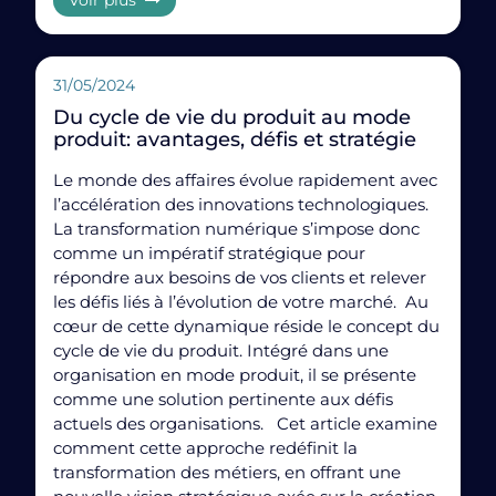
adaptée, des outils de suivi en temps réel et un
Voir plus
accompagnement au changement par
un PMO
dédié
pour garantir l’alignement stratégique.
31/05/2024
Quelques exemples de projets complexes
Du cycle de vie du produit au mode
Refonte complète d’un système d’information à
produit: avantages, défis et stratégie
l’échelle du groupe
Le monde des affaires évolue rapidement avec
Fusion ou acquisition d’entités
l’accélération des innovations technologiques.
La transformation numérique s’impose donc
Des projets de transformation organisationnelle
comme un impératif stratégique pour
impliquant plusieurs métiers
répondre aux besoins de vos clients et relever
les défis liés à l’évolution de votre marché. Au
Quand faire appel à un expert externe pour
structurer son portefeuille?
cœur de cette dynamique réside le concept du
cycle de vie du produit. Intégré dans une
Le meilleur temps pour faire appel à un
consultant
organisation en mode produit, il se présente
PMO expert
est lorsqu’un portefeuille devient multi-
comme une solution pertinente aux défis
métiers, multi-outils, ou lorsque les arbitrages
actuels des organisations. Cet article examine
deviennent flous. L’expert externe apporte méthode,
comment cette approche redéfinit la
recul et cohérence stratégique.
transformation des métiers, en offrant une