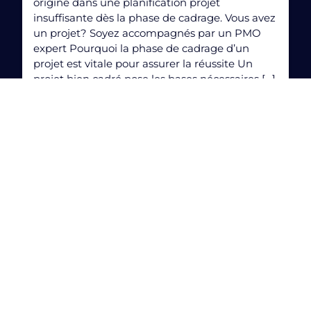
origine dans une planification projet
insuffisante dès la phase de cadrage. Vous avez
un projet? Soyez accompagnés par un PMO
expert Pourquoi la phase de cadrage d’un
projet est vitale pour assurer la réussite Un
projet bien cadré pose les bases nécessaires […]
Voir plus
31/05/2024
Projet simple vs projet complexe:
comment adapter votre gestion de
projet?
Aujourd’hui, tant les organisations que les
gouvernements reconnaissent l’importance
d’une gestion de projet efficace dans la
réalisation de leurs objectifs. La méthodologie
PRINCE2 attribue aux projets plusieurs