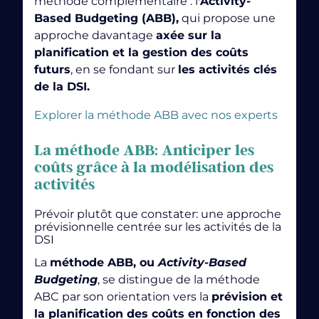
méthode complémentaire : l
’Activity-
principe du
Based Budgeting (ABB),
qui propose une
machine Learning
approche davantage
axée sur la
planification et la gestion des coûts
futurs
, en se fondant sur
les activités clés
de la DSI.
Explorer la méthode ABB avec nos experts
quasi-instantanéité de la réponse via des requêtes
La méthode ABB: Anticiper les
et réponses cibles
coûts grâce à la modélisation des
activités
Prévoir plutôt que constater: une approche
prévisionnelle centrée sur les activités de la
Aujourd’hui, tant les organisations que les
DSI
gouvernements reconnaissent l’importance d’une
La
méthode ABB, ou
Activity-Based
gestion de projet efficace
dans la réalisation de leurs
plus le nombre d’utilisateurs, ici
Budgeting
, se distingue de la méthode
objectifs.
l’audience, augmente plus l’incitation pour les
ABC par son orientation vers la
prévision et
autres utilisateurs sera forte car ils considèreront la
La méthodologie PRINCE2 attribue aux projets
la planification des coûts en fonction des