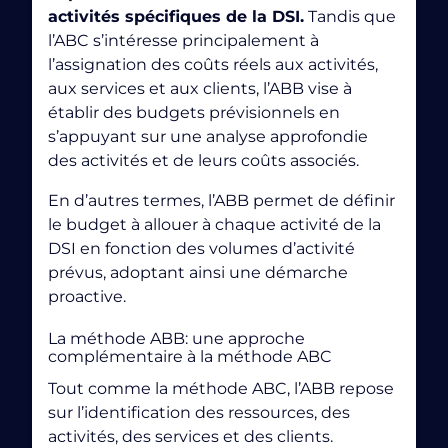
forte audience comme un gage de qualité.
plusieurs caractéristiques:
activités spécifiques de la DSI.
Tandis que
l’ABC s’intéresse principalement à
Changement:
Les projets sont généralement
l’assignation des coûts réels aux activités,
conçus pour
générer un changement
.
aux services et aux clients, l’ABB vise à
Temporaire:
Un projet a un début et une fin
établir des budgets prévisionnels en
définis.
s’appuyant sur une analyse approfondie
seulement dans le prompt que le Deep Learning
des activités et de leurs coûts associés.
Interfonctionnel:
Un projet implique des équipes
est présent.
venantes de différents domaines d’expertise au
En d’autres termes, l’ABB permet de définir
sein de l’organisation.
le budget à allouer à chaque activité de la
DSI en fonction des volumes d’activité
Unique:
Chaque projet est distinct des activités
habituelles de l’organisation.
prévus, adoptant ainsi une démarche
proactive.
Incertitude:
Les projets comportent plus de
risques et d’opportunités que l’activité habituelle
La méthode ABB: une approche
de l’organisation.
complémentaire à
la méthode ABC
Tout comme la méthode ABC, l’ABB repose
Un projet a un début et une fin clairement définis
dans le temps. Il est également géré comme
une
sur l’identification des ressources, des
entité avec ses propres objectifs et activités
activités, des services et des clients.