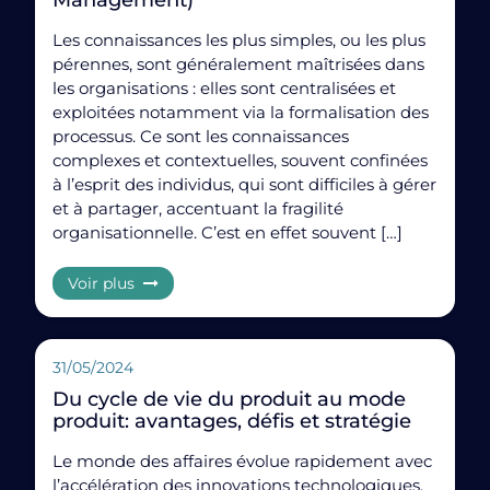
Management)
Le meilleur temps pour faire appel à un
consultant
PMO expert
est lorsqu’un portefeuille devient multi-
Les connaissances les plus simples, ou les plus
métiers, multi-outils, ou lorsque les arbitrages
pérennes, sont généralement maîtrisées dans
deviennent flous. L’expert externe apporte méthode,
les organisations : elles sont centralisées et
recul et cohérence stratégique.
exploitées notamment via la formalisation des
processus. Ce sont les connaissances
complexes et contextuelles, souvent confinées
Partager :
à l’esprit des individus, qui sont difficiles à gérer
et à partager, accentuant la fragilité
organisationnelle. C’est en effet souvent […]
Voir plus
31/05/2024
Du cycle de vie du produit au mode
produit: avantages, défis et stratégie
Le monde des affaires évolue rapidement avec
l’accélération des innovations technologiques.