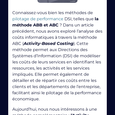
Connaissez-vous bien les méthodes de
pilotage de performance
DSI, telles que
la
Chat GPT : Comprendre la technologie qui révolutionne
le traitement de langage naturel
méthode ABB et ABC
?
Dans un article
« Generative
précédent, nous avons exploré l’analyse des
Pre-trained Transformer »
coûts informatiques à travers la méthode
ABC (
Activity-Based Costing
). Cette
méthode permet aux Directions des
Systèmes d’Information (DSI) de modéliser
les coûts de leurs services en identifiant les
ressources, les activités et les services
impliqués. Elle permet également de
détailler et de répartir ces coûts entre les
clients et les départements de l’entreprise,
facilitant ainsi le pilotage de la performance
l’IA sait classer ses
économique.
données par étiquettes
Aujourd’hui, nous nous intéressons à une