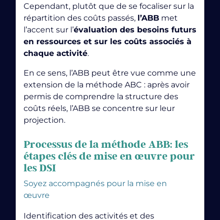
spécifiques
, permettant ainsi la
livraison d’un produit
Cependant, plutôt que de se focaliser sur la
ou d’un service unique. Par exemple, un produit
répartition des coûts passés,
l’ABB
met
manufacturé ou un système intégré au sein d’une
l’accent sur l’
évaluation des besoins futurs
entreprise.
en ressources et sur les coûts associés à
chaque activité
.
Donc, avant de choisir vos outils et méthodes de
gestion, encore faut-il bien comprendre le type de
En ce sens, l’ABB peut être vue comme une
projet auquel vous avez affaire.
extension de la méthode ABC : après avoir
pas de Deep Learning en data
Par où commencer?
permis de comprendre la structure des
coûts réels, l’ABB se concentre sur leur
Comprendre et différencier les types de projet pour
mieux les piloter
projection.
Avant de définir votre stratégie ou
sélectionner un
Processus
de la méthode
ABB: les
outil
, il est essentiel de
distinguer les différentes
natures de projets
. En effet, gérer des projets simples
étapes clés de mise en œuvre pour
n’implique pas les mêmes contraintes ni les mêmes
les DSI
ressources que le
pilotage de projets complexes
.
Soyez accompagnés pour la mise en
💡 Le saviez-vous ?
œuvre
92 % des projets dotés d’
un cadrage clair
atteignent
leurs objectifs finaux, contre seulement 33 %
Identification des activités et des