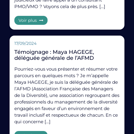
FAQ — Gestion de projet simple vs projet complexe
PMO/VMO ? Voyons cela de plus près. […]
Quelle est la principale différence entre un projet
Voir plus
simple et un projet complexe?
La principale différence entre un
projet simple vs un
projet complexe
est que le projet simple est bien
défini et a peu ou pas d’interdépendances. Un projet
17/09/2024
complexe implique plusieurs parties prenantes, de
Témoignage : Maya HAGEGE,
l’incertitude, et nécessite une structuration plus
déléguée générale de l’AFMD
poussée.
Pourriez-vous vous présenter et résumer votre
Quels sont les principaux enjeux d’un projet
parcours en quelques mots ? Je m’appelle
complexe?
Maya HAGEGE, je suis la déléguée générale de
Les principaux enjeux incluent:
l’AFMD (Association Française des Managers
de la Diversité), une association regroupant des
La coordination des acteurs
professionnels du management de la diversité
engagés en faveur d’un environnement de
La gestion des risques
travail inclusif et respectueux de chacun. En ce
Le respect des délais
qui concerne […]
La clarté des rôles